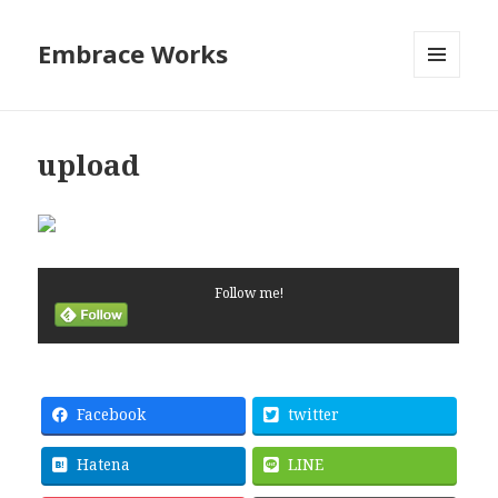
Embrace Works
メニュ
ーとウ
ィジェ
ット
upload
Follow me!
Facebook
twitter
Hatena
LINE