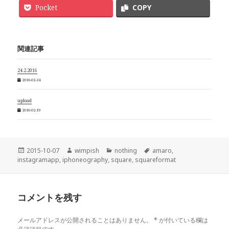
Pocket
COPY
関連記事
24.2.2016
2016-02-24
upload
2016-02-19
投
作
カ
タ
2015-10-07
wimpish
nothing
amaro
,
稿
成
テ
グ
instagramapp
,
iphoneography
,
square
,
squareformat
日:
者
ゴ
リ
ー
コメントを残す
メールアドレスが公開されることはありません。
*
が付いている欄は