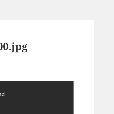
00.jpg
me!