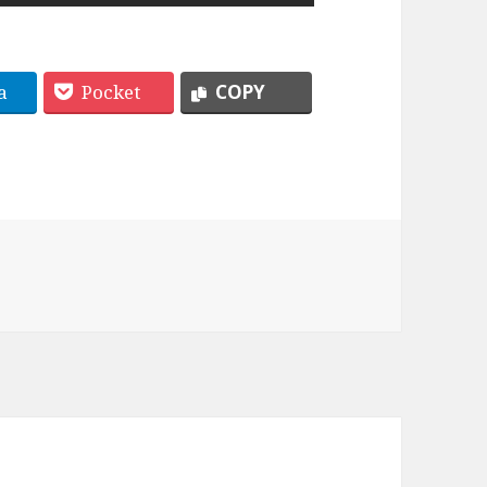
a
Pocket
COPY