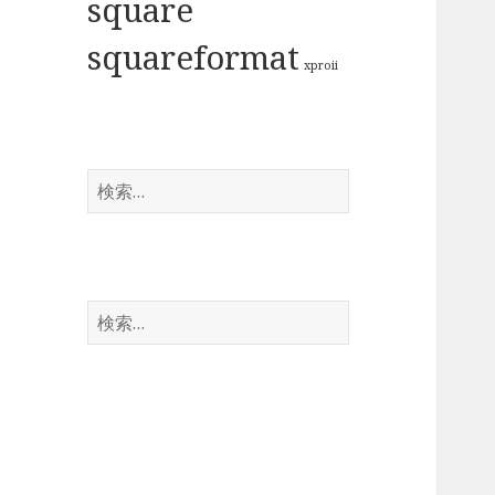
square
squareformat
xproii
検
索:
検
索: