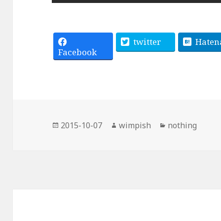
twitter
Haten
Facebook
投
作
カ
2015-10-07
wimpish
nothing
稿
成
テ
日:
者
ゴ
リ
ー