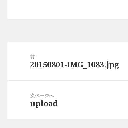
投
稿
前
20150801-IMG_1083.jpg
ナ
前
ビ
の
ゲ
投
ー
稿:
次ページへ
シ
upload
次
ョ
の
ン
投