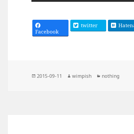
twitter
Haten
Facebook
投
作
カ
2015-09-11
wimpish
nothing
稿
成
テ
日:
者
ゴ
リ
ー