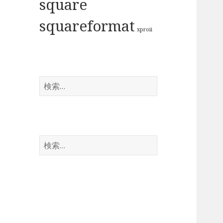
square
squareformat
xproii
検
索:
検
索: