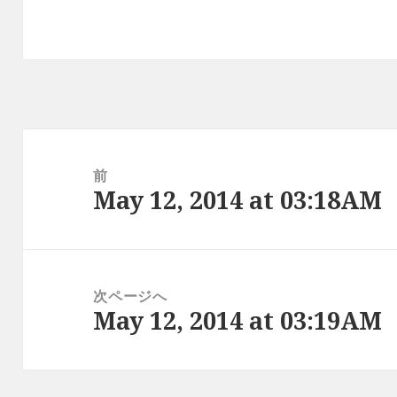
投
稿
前
May 12, 2014 at 03:18AM
ナ
前
ビ
の
ゲ
投
ー
稿:
次ページへ
シ
May 12, 2014 at 03:19AM
次
ョ
の
ン
投