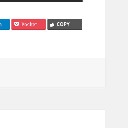
a
Pocket
COPY