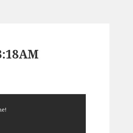
03:18AM
me!