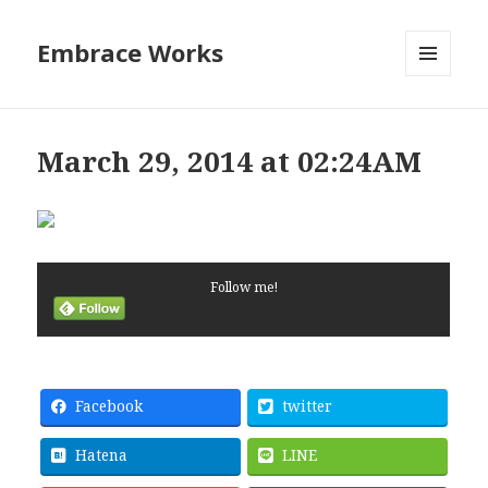
Embrace Works
メニュ
ーとウ
ィジェ
ット
March 29, 2014 at 02:24AM
Follow me!
Facebook
twitter
Hatena
LINE