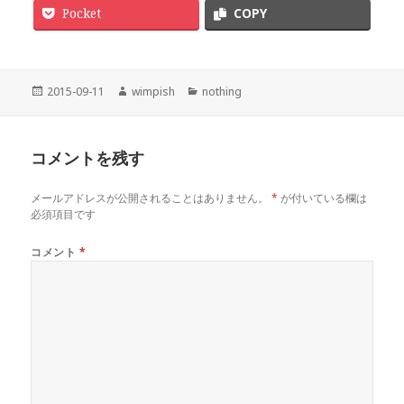
Pocket
COPY
投
作
カ
2015-09-11
wimpish
nothing
稿
成
テ
日:
者
ゴ
リ
コメントを残す
ー
メールアドレスが公開されることはありません。
*
が付いている欄は
必須項目です
コメント
*