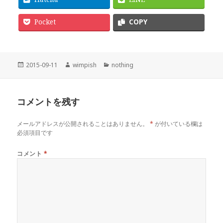
Pocket
COPY
投
作
カ
2015-09-11
wimpish
nothing
稿
成
テ
日:
者
ゴ
リ
コメントを残す
ー
メールアドレスが公開されることはありません。
*
が付いている欄は
必須項目です
コメント
*