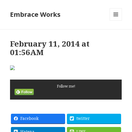
Embrace Works
メニュ
ーとウ
ィジェ
ット
February 11, 2014 at
01:56AM
Follow me!
Facebook
twitter
Hatena
LINE